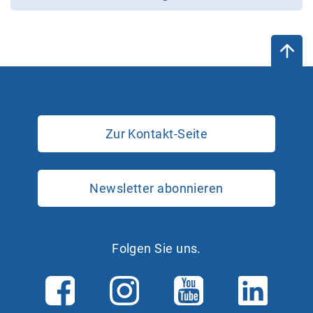
Zur Kontakt-Seite
Newsletter abonnieren
Folgen Sie uns.
F
I
Y
L
a
n
o
i