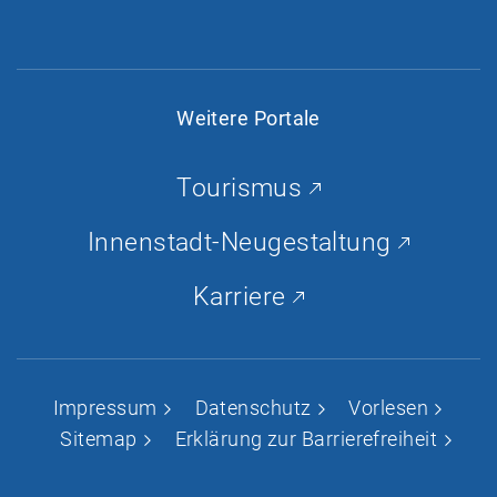
c
s
u
n
e
t
T
k
b
a
u
e
o
g
b
d
Weitere Portale
o
r
e
-
k
a
I
Tourismus
m
n
Innenstadt-Neugestaltung
Karriere
Impressum
Datenschutz
Vorlesen
Sitemap
Erklärung zur Barrierefreiheit