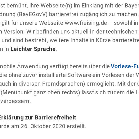
 ist bemüht, ihre Webseite(n) im Einklang mit der Baye
nung (BayEGovV) barrierefrei zugänglich zu machen.
it gilt für unsere Webseite www.freising.de – sowohl in
n Version. Wir befinden uns aktuell in der technischen
d sind bestrebt, weitere Inhalte in Kürze barrierefre
en in
Leichter Sprache
.
obile Anwendung verfügt bereits über die
Vorlese-F
 die ohne zuvor installierte Software ein Vorlesen der
uch in diversen Fremdsprachen) ermöglicht. Mit der 
(Menüpunkt ganz oben rechts) lässt sich zudem die L
 verbessern.
Erklärung zur Barrierefreiheit
rde am 26. Oktober 2020 erstellt.