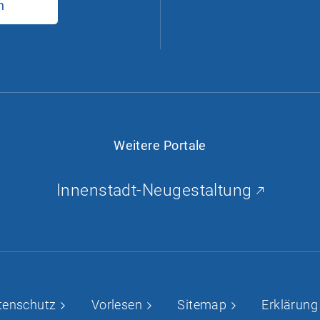
n
c
e
b
o
o
k
Weitere Portale
Innenstadt-Neugestaltung
tenschutz
Vorlesen
Sitemap
Erklärung 