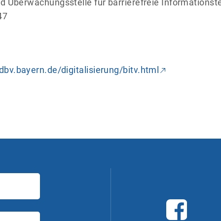
d Überwachungsstelle für barrierefreie Informationst
47
bv.bayern.de/digitalisierung/bitv.html
F
a