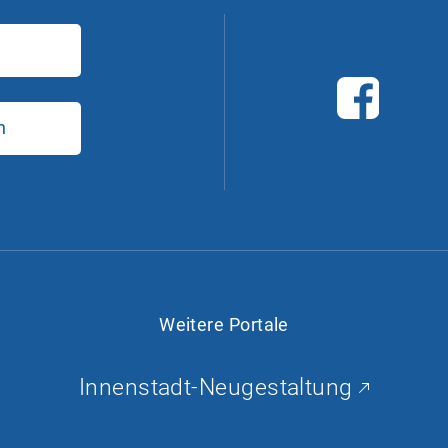
F
a
n
c
e
b
o
o
k
Weitere Portale
Innenstadt-Neugestaltung