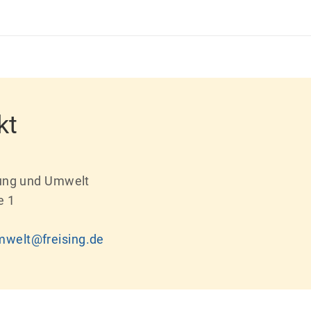
kt
nung und Umwelt
e 1
anung-umwelt@freising.de