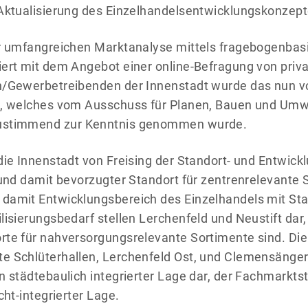
 Aktualisierung des Einzelhandelsentwicklungskonzept
r umfangreichen Marktanalyse mittels fragebogenbasie
iert mit dem Angebot einer online-Befragung von priv
n/Gewerbetreibenden der Innenstadt wurde das nun v
t, welches vom Ausschuss für Planen, Bauen und Umwe
ustimmend zur Kenntnis genommen wurde.
die Innenstadt von Freising der Standort- und Entwick
 und damit bevorzugter Standort für zentrenrelevante 
damit Entwicklungsbereich des Einzelhandels mit Sta
lisierungsbedarf stellen Lerchenfeld und Neustift dar,
rte für nahversorgungsrelevante Sortimente sind. Die
e Schlüterhallen, Lerchenfeld Ost, und Clemensänger 
n städtebaulich integrierter Lage dar, der Fachmarkts
cht-integrierter Lage.