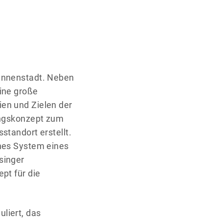
 Innenstadt. Neben
ine große
en und Zielen der
lungskonzept zum
standort erstellt.
ches System eines
singer
pt für die
liert, das