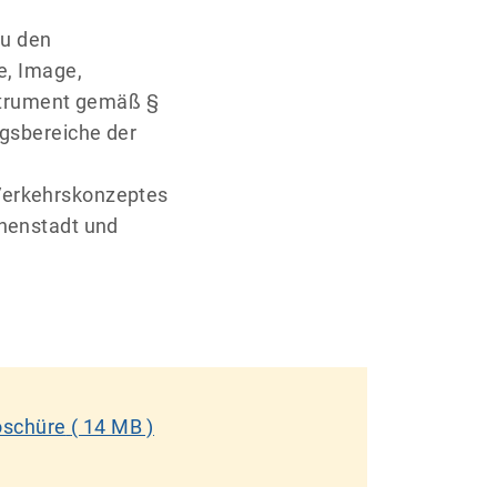
zu den
e, Image,
nstrument gemäß §
ngsbereiche der
Verkehrskonzeptes
nnenstadt und
oschüre
( 14 MB )