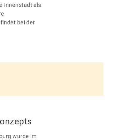
e Innenstadt als
re
findet bei der
konzepts
sburg wurde im