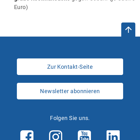
Euro)
Zur Kontakt-Seite
Newsletter abonnieren
Folgen Sie uns.
F
I
Y
L