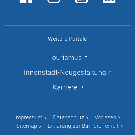
a
n
o
i
c
s
u
n
e
t
T
k
b
a
u
e
o
g
b
d
Weitere Portale
o
r
e
-
k
a
I
Tourismus
m
n
Innenstadt-Neugestaltung
Karriere
Impressum
Datenschutz
Vorlesen
Sitemap
Erklärung zur Barrierefreiheit