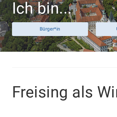
Ich bin...
Bürger*in
Freising als W