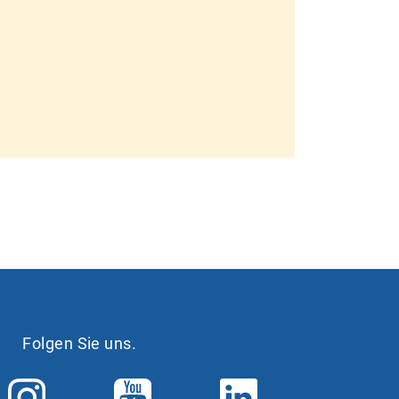
Folgen Sie uns.
I
Y
L