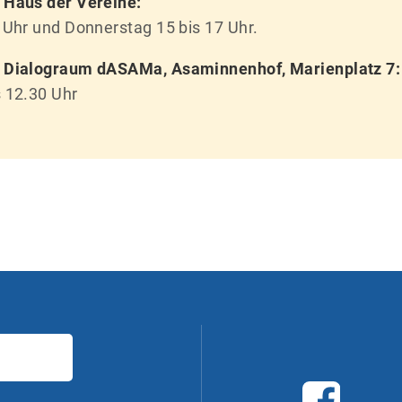
 Haus der Vereine:
 Uhr und Donnerstag 15 bis 17 Uhr.
m Dialograum dASAMa, Asaminnenhof, Marienplatz 7:
 12.30 Uhr
F