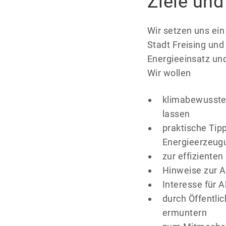
Ziele und
Wir setzen uns ein
Stadt Freising und
Energieeinsatz und
Wir wollen
klimabewusstes
lassen
praktische Tip
Energieerzeugu
zur effiziente
Hinweise zur A
Interesse für 
durch Öffentli
ermuntern