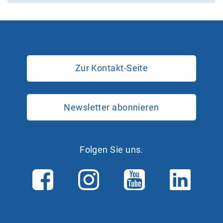
Zur Kontakt-Seite
Newsletter abonnieren
Folgen Sie uns.
F
I
Y
L
a
n
o
i
c
s
u
n
e
t
T
k